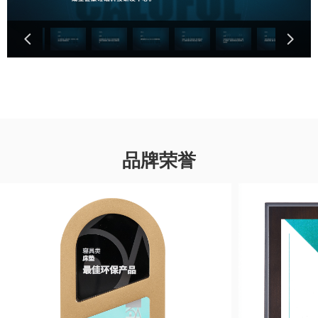
넳
넲
品牌荣誉