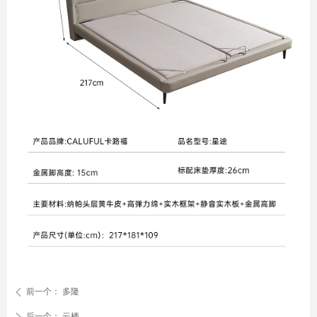
前一个：
多隆
ꄴ
后一个：
云栖
ꄲ