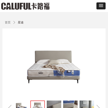
首页
ꄲ
星途
ꁆ
ꁇ