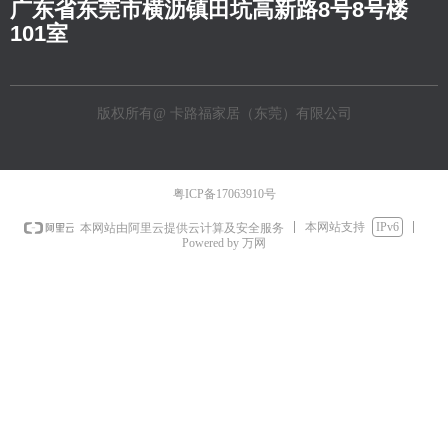
广东省东莞市横沥镇田坑高新路8号8号楼
101室
版权所有@
卡路福家居（东莞）有限公司
粤ICP备17063910号
本网站支持
IPv6
本网站由阿里云提供云计算及安全服务
Powered by 万网