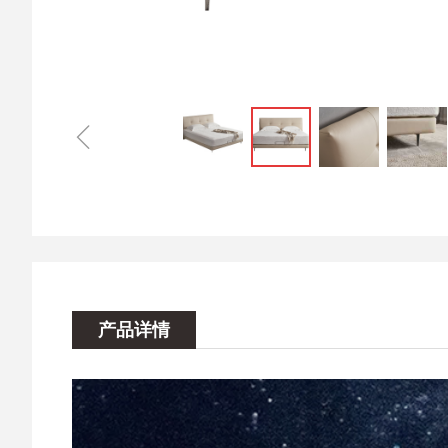
ꁆ
产品详情