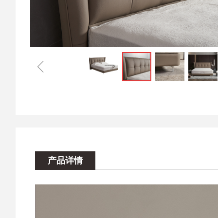
ꁆ
产品详情